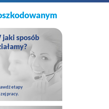
poszkodowanym
 jaki sposób
ziałamy?
rawdź etapy
zej pracy.