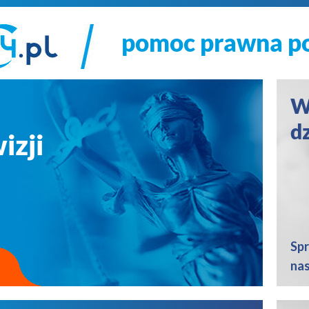
pomoc prawna 
W
a
d
izji
Sp
nas