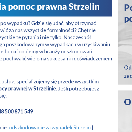
a pomoc prawna Strzelin
P
p
po wypadku? Gdzie się udać, aby otrzymać
wić za nas wszystkie formalności? Chętnie
stkie te pytania i nie tylko. Nasz zespół
aga poszkodowanym w wypadkach w uzyskiwaniu
ie funkcjonujemy w branży odszkodowań
e pochwalić wieloma sukcesami i doświadczeniem
Odp
zad
usług, specjalizujemy się przede wszystkim
y prawnej w Strzelinie
. Jeśli potrzebujesz
ię.
O
8 500 871 549
inie:
odszkodowanie za wypadek Strzelin
|