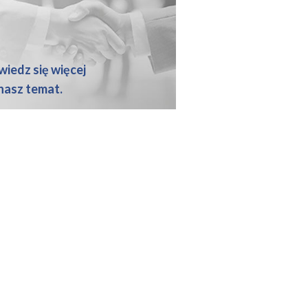
iedz się więcej
nasz temat.