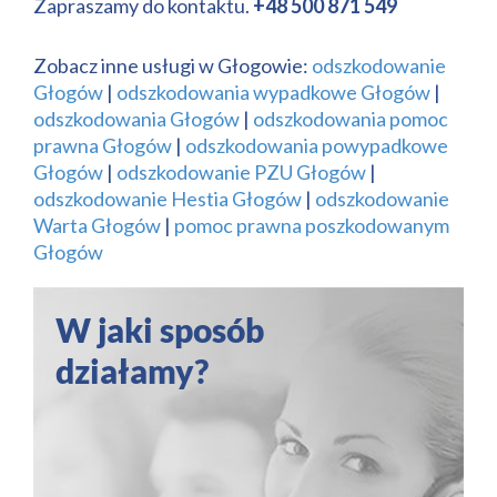
Zapraszamy do kontaktu.
+48 500 871 549
Zobacz inne usługi w Głogowie:
odszkodowanie
Głogów
|
odszkodowania wypadkowe Głogów
|
odszkodowania Głogów
|
odszkodowania pomoc
prawna Głogów
|
odszkodowania powypadkowe
Głogów
|
odszkodowanie PZU Głogów
|
odszkodowanie Hestia Głogów
|
odszkodowanie
Warta Głogów
|
pomoc prawna poszkodowanym
Głogów
W jaki sposób
działamy?