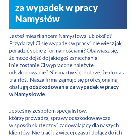
za wypadek w pracy
Namysłów
Jesteś mieszkańcem Namysłowa lub okolic?
Przydarzył Ci się wypadek w pracy i nie wiesz jak
poradzić sobie z formalnościami? Obawiasz się,
że może dojść do jakiegoś zaniechania
i nie zostanie Ci wypłacone należyte
odszkodowanie? Nie martw się, dobrze, że do nas
trafiłeś. Nasza firma zajmuje się profesjonalną
obsługą
odszkodowania za wypadek w pracy
w Namysłowie
.
Jesteśmy zespołem specjalistów,
którzy prowadzą sprawy odszkodowawcze
w sposób skuteczny i zadowalający dla naszych
klientów. Nie trać już więcej czasu i dołącz do ich