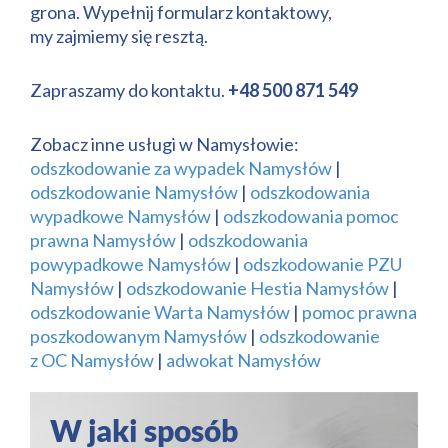
grona. Wypełnij formularz kontaktowy,
my zajmiemy się resztą.
Zapraszamy do kontaktu.
+48 500 871 549
Zobacz inne usługi w Namysłowie:
odszkodowanie za wypadek Namysłów
|
odszkodowanie Namysłów
|
odszkodowania
wypadkowe Namysłów
|
odszkodowania pomoc
prawna Namysłów
|
odszkodowania
powypadkowe Namysłów
|
odszkodowanie PZU
Namysłów
|
odszkodowanie Hestia Namysłów
|
odszkodowanie Warta Namysłów
|
pomoc prawna
poszkodowanym Namysłów
|
odszkodowanie
z OC Namysłów
|
adwokat Namysłów
W jaki sposób